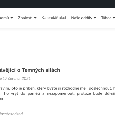
řejít
Kalendář akcí
Domů
Znalosti
Naše oddíly
Tábor
bsahu
webu
ávějící o Temných silách
ne
17 června, 2021
avím,Toto je příběh, který byste si rozhodně měli poslechnout. 
i ho vrýt do paměti a nezapomenout, protože bude důleži
er
ncategorized