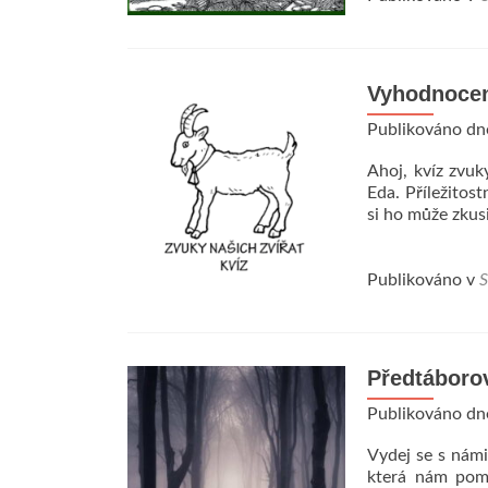
Vyhodnocen
Publikováno d
Ahoj, kvíz zvuk
Eda. Příležitos
si ho může zkus
Publikováno v
S
Předtáboro
Publikováno d
Vydej se s námi
která nám pomů