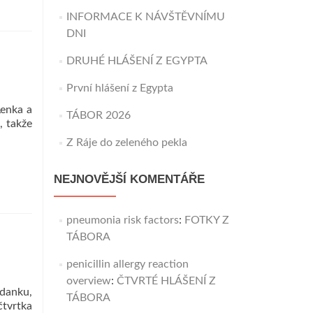
INFORMACE K NÁVŠTĚVNÍMU
DNI
DRUHÉ HLÁŠENÍ Z EGYPTA
První hlášení z Egypta
Lenka a
TÁBOR 2026
, takže
Z Ráje do zeleného pekla
NEJNOVĚJŠÍ KOMENTÁŘE
pneumonia risk factors
:
FOTKY Z
TÁBORA
penicillin allergy reaction
overview
:
ČTVRTÉ HLÁŠENÍ Z
ádanku,
TÁBORA
tvrtka