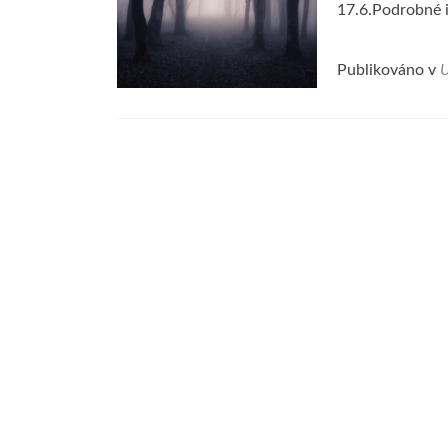
17.6.Podrobné i
Publikováno v
U