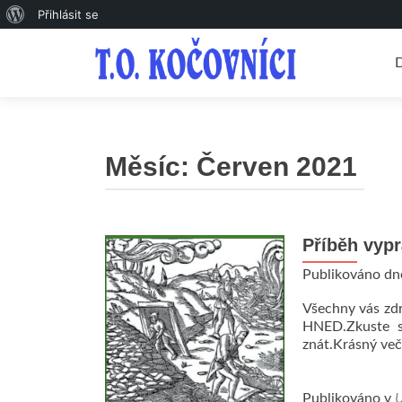
O
Přihlásit se
P
WordPressu
k
o
Měsíc:
Červen 2021
Příběh vypr
Publikováno d
Všechny vás zdr
HNED.Zkuste s
znát.Krásný več
Publikováno v
U