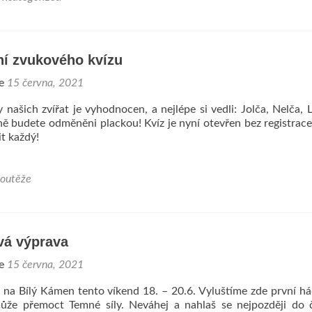
í zvukového kvízu
ne
15 června, 2021
y našich zvířat je vyhodnocen, a nejlépe si vedli: Jolča, Nelča, 
tně budete odměněni plackou! Kvíz je nyní otevřen bez registrace
it každý!
outěže
vá výprava
ne
15 června, 2021
 na Bílý Kámen tento víkend 18. – 20.6. Vyluštíme zde první h
že přemoct Temné síly. Neváhej a nahlaš se nejpozději do č