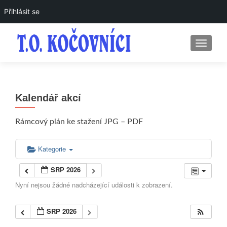
Přihlásit se
ROZBAL
Kalendář akcí
Rámcový plán ke stažení JPG – PDF
Kategorie
SRP 2026
Nyní nejsou žádné nadcházející události k zobrazení.
SRP 2026